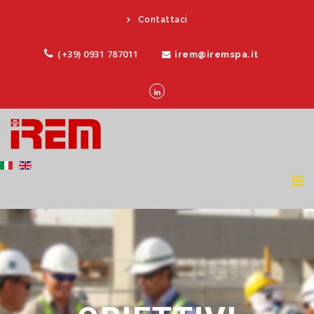
Contattaci
(+39) 0931 787011
irem@iremspa.it